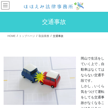
コ
ナ
ン
ビ
テ
ゲ
ン
ー
交通事故
ツ
シ
へ
ョ
ス
ン
HOME
トップページ
取扱業務
交通事故
キ
に
ッ
移
プ
動
岡山で生活をし
ていく上で，自
動車はなくては
ならない交通手
段です。
しかし，いくら
気をつけて運転
をしても交通事
故がなくなるこ